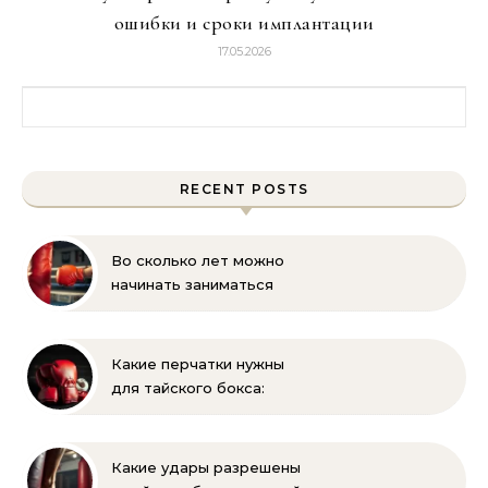
ошибки и сроки имплантации
17.05.2026
Найти:
RECENT POSTS
Во сколько лет можно
начинать заниматься
боксом ребёнку —
оптимальный возраст и
советы тренеров
Какие перчатки нужны
для тайского бокса:
выбор, вес, унции и
полный список
экипировки
Какие удары разрешены