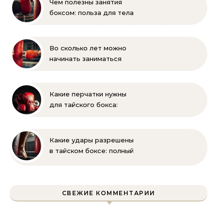
Чем полезны занятия
боксом: польза для тела
и духа
Во сколько лет можно
начинать заниматься
боксом ребёнку —
оптимальный возраст и
советы тренеров
Какие перчатки нужны
для тайского бокса:
выбор, вес, унции и
полный список
экипировки
Какие удары разрешены
в тайском боксе: полный
разбор правил и техник
СВЕЖИЕ КОММЕНТАРИИ