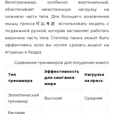
Велотренажер, особенно вертикальный,
обеспечивает качественную нагрузку на
нижнюю часть тела. Для большего вовлечения
мышц пресса可以考虑 использовать модель с
подвижной ручкой, которая заставляет работать
верхнюю часть тела. Степпер также может быть
эффективен, если вы хотите сделать акцент на
ягодицы и бедра.
Сравнение тренажеров для похудения живота и
Эффективность
Тип
Нагрузка
для сжигания
С
тренажера
на пресс
жира
Эллиптический
С
Высокая
Средняя
тренажер
в
Беговая
С