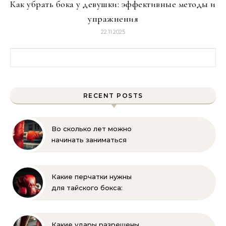
Как убрать бока у девушки: эффективные методы и
упражнения
22.11.2025
Найти:
RECENT POSTS
Во сколько лет можно
начинать заниматься
боксом ребёнку —
оптимальный возраст и
советы тренеров
Какие перчатки нужны
для тайского бокса:
выбор, вес, унции и
полный список
экипировки
Какие удары разрешены