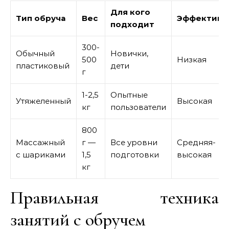
Для кого
Тип обруча
Вес
Эффективн
подходит
300-
Обычный
Новички,
500
Низкая
пластиковый
дети
г
1-2,5
Опытные
Утяжеленный
Высокая
кг
пользователи
800
Массажный
г —
Все уровни
Средняя-
с шариками
1,5
подготовки
высокая
кг
Правильная техника
занятий с обручем