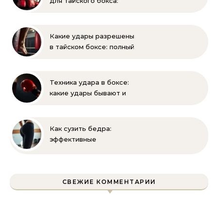
для тайского бокса:
выбор, вес, унции и
полный список
экипировки
Какие удары разрешены
в тайском боксе: полный
разбор правил и техник
Техника удара в боксе:
какие удары бывают и
как их правильно
выполнять
Как сузить бедра:
эффективные
упражнения и
правильное питание для
уменьшения объема
СВЕЖИЕ КОММЕНТАРИИ