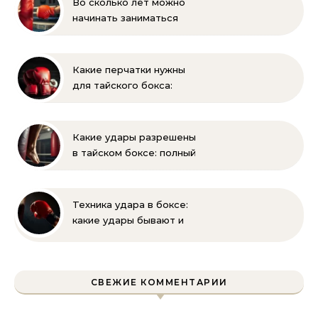
Во сколько лет можно
начинать заниматься
боксом ребёнку —
оптимальный возраст и
советы тренеров
Какие перчатки нужны
для тайского бокса:
выбор, вес, унции и
полный список
экипировки
Какие удары разрешены
в тайском боксе: полный
разбор правил и техник
Техника удара в боксе:
какие удары бывают и
как их правильно
выполнять
СВЕЖИЕ КОММЕНТАРИИ