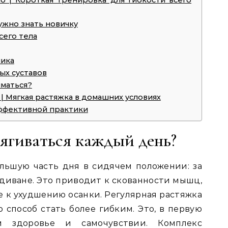
ло | Короткая тренировка для гибкости всего
ужно знать новичку
сего тела
ника
ых суставов
иматься?
 | Мягкая растяжка в домашних условиях
эффективной практики
ягиваться каждый день?
льшую часть дня в сидячем положении: за
 диване. Это приводит к скованности мышц,
же к ухудшению осанки. Регулярная растяжка
о способ стать более гибким. Это, в первую
м здоровье и самочувствии. Комплекс