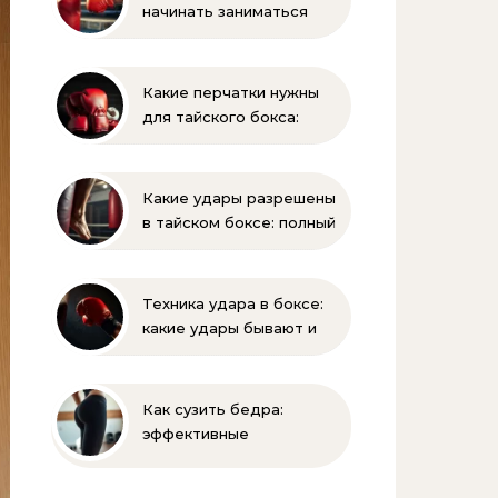
начинать заниматься
боксом ребёнку —
оптимальный возраст и
советы тренеров
Какие перчатки нужны
для тайского бокса:
выбор, вес, унции и
полный список
экипировки
Какие удары разрешены
в тайском боксе: полный
разбор правил и техник
Техника удара в боксе:
какие удары бывают и
как их правильно
выполнять
Как сузить бедра:
эффективные
упражнения и
правильное питание для