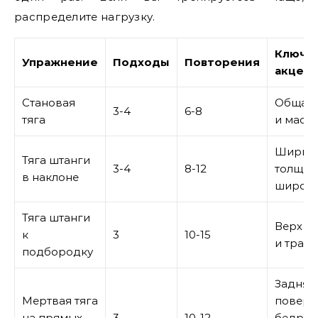
распределите нагрузку.
Ключе
Упражнение
Подходы
Повторения
акцент
Становая
Общая 
3-4
6-8
тяга
и масс
Ширина
Тяга штанги
3-4
8-12
толщин
в наклоне
широч
Тяга штанги
Верх с
к
3
10-15
и трап
подбородку
Задняя
Мертвая тяга
поверх
на прямых
3
10-12
бедра 