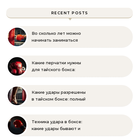
RECENT POSTS
Во сколько лет можно
начинать заниматься
боксом ребёнку —
оптимальный возраст и
советы тренеров
Какие перчатки нужны
для тайского бокса:
выбор, вес, унции и
полный список
экипировки
Какие удары разрешены
в тайском боксе: полный
разбор правил и техник
Техника удара в боксе:
какие удары бывают и
как их правильно