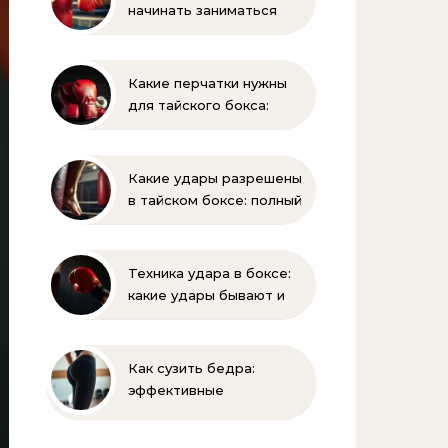
начинать заниматься
боксом ребёнку —
оптимальный возраст и
советы тренеров
Какие перчатки нужны
для тайского бокса:
выбор, вес, унции и
полный список
экипировки
Какие удары разрешены
в тайском боксе: полный
разбор правил и техник
Техника удара в боксе:
какие удары бывают и
как их правильно
выполнять
Как сузить бедра:
эффективные
упражнения и
правильное питание для