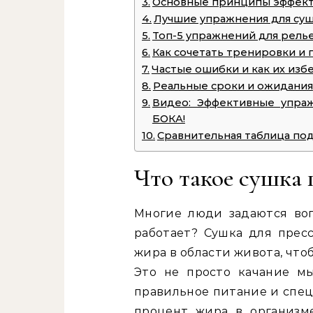
Основные принципы эффект
Лучшие упражнения для суш
Топ-5 упражнений для рель
Как сочетать тренировки и 
Частые ошибки и как их изб
Реальные сроки и ожидания
Видео: Эффективные упра
БОКА!
Сравнительная таблица под
Что такое сушка 
Многие люди задаются воп
работает? Сушка для прес
жира в области живота, чт
Это не просто качание м
правильное питание и спец
процент жира в организм