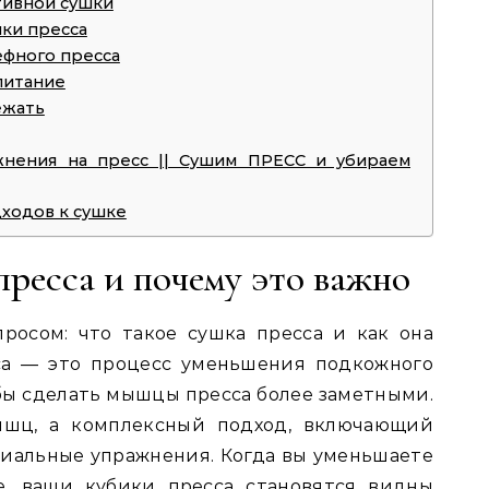
ивной сушки
ки пресса
ефного пресса
питание
ежать
жнения на пресс || Сушим ПРЕСС и убираем
ходов к сушке
пресса и почему это важно
росом: что такое сушка пресса и как она
са — это процесс уменьшения подкожного
обы сделать мышцы пресса более заметными.
ышц, а комплексный подход, включающий
иальные упражнения. Когда вы уменьшаете
е, ваши кубики пресса становятся видны