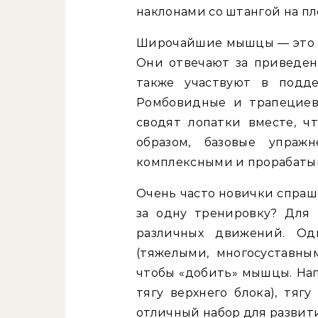
наклонами со штангой на пл
Широчайшие мышцы — это с
Они отвечают за приведени
также участвуют в подде
Ромбовидные и трапециев
сводят лопатки вместе, ч
образом, базовые упра
комплексными и прорабатыв
Очень часто новички спраш
за одну тренировку? Для 
различных движений. О
(тяжелыми, многосуставны
чтобы «добить» мышцы. Нап
тягу верхнего блока), тяг
отличный набор для развит