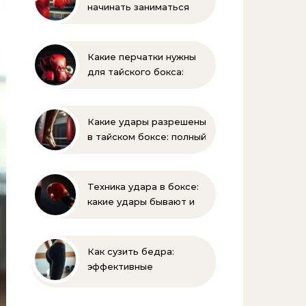
начинать заниматься
боксом ребёнку —
оптимальный возраст и
советы тренеров
Какие перчатки нужны
для тайского бокса:
выбор, вес, унции и
полный список
экипировки
Какие удары разрешены
в тайском боксе: полный
разбор правил и техник
Техника удара в боксе:
какие удары бывают и
как их правильно
выполнять
Как сузить бедра:
эффективные
упражнения и
правильное питание для