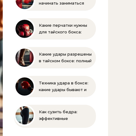
начинать заниматься
боксом ребёнку —
оптимальный возраст и
советы тренеров
Какие перчатки нужны
для тайского бокса:
выбор, вес, унции и
полный список
экипировки
Какие удары разрешены
в тайском боксе: полный
разбор правил и техник
Техника удара в боксе:
какие удары бывают и
как их правильно
выполнять
Как сузить бедра:
эффективные
упражнения и
правильное питание для