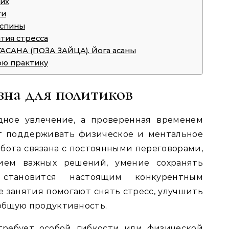
их
ти
 спины
ятия стресса
САНА (ПОЗА ЗАЙЦА). Йога асаны
ою практику
зна для политиков
дное увлечение, а проверенная временем
ет поддерживать физическое и ментальное
абота связана с постоянными переговорами,
ием важных решений, умение сохранять
 становится настоящим конкурентным
 занятия помогают снять стресс, улучшить
общую продуктивность.
требует особой гибкости или физической